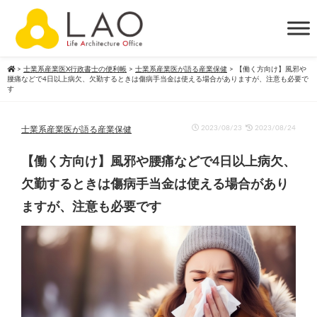
>
士業系産業医X行政書士の便利帳
>
士業系産業医が語る産業保健
>
【働く方向け】風邪や
腰痛などで4日以上病欠、欠勤するときは傷病手当金は使える場合がありますが、注意も必要で
す
2023/08/23
2023/08/24
士業系産業医が語る産業保健
【働く方向け】風邪や腰痛などで4日以上病欠、
欠勤するときは傷病手当金は使える場合があり
ますが、注意も必要です