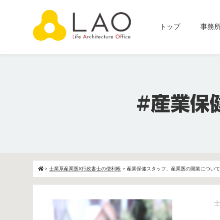
トップ
事務所
#産業保
>
士業系産業医X行政書士の便利帳
>
産業保健スタッフ、産業医の開業につい