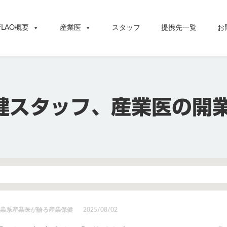
LAO概要
産業医
スタッフ
提携先一覧
お
健スタッフ、産業医の開
て
士業系産業医が語る産業保健
2025/08/02