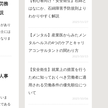
【初心者向け・安全衛生】石綿と
労務
はなにか、石綿障害予防規則より
説
わかりやすく解説
2025/11/27
トがあり
務士には
【メンタル】産業医からみたメン
となりま
タルヘルスの4つのケアとキャリ
アコンサルタントの関わり方
2025/10/15
【安全衛生】就業上の措置を行う
人事
ために知っておくべき労働者に適
用される労働条件の優先順位につ
いて
ていま
2025/10/06
業である