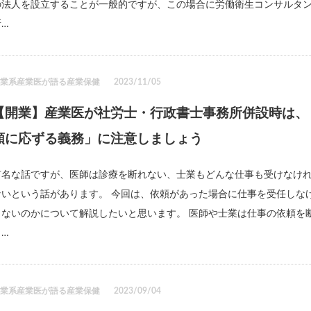
の法人を設立することが一般的ですが、この場合に労働衛生コンサルタ
所…
士業系産業医が語る産業保健
2023/11/05
【開業】産業医が社労士・行政書士事務所併設時は、
頼に応ずる義務」に注意しましょう
有名な話ですが、医師は診療を断れない、士業もどんな仕事も受けなけ
ないという話があります。 今回は、依頼があった場合に仕事を受任しな
らないのかについて解説したいと思います。 医師や士業は仕事の依頼を
と…
士業系産業医が語る産業保健
2023/09/04