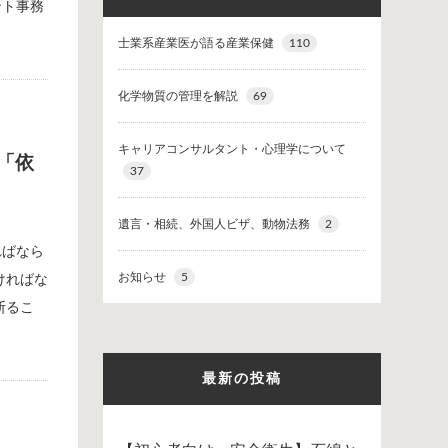
ント事務
士業系産業医が語る産業保健
110
化学物質の管理を解説
69
キャリアコンサルタント・心理学について
「依
37
遺言・相続、外国人ビザ、動物法務
2
ればなら
お知らせ
5
ければな
断るこ
最新の投稿