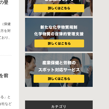
の登
ト（保健
い方を対
ており、
を前
いる」と
会社など
カテゴリ