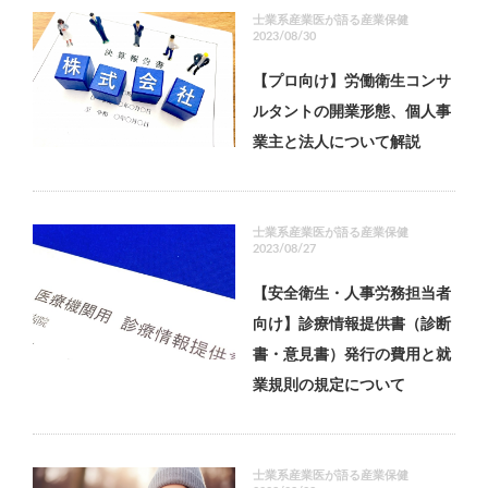
士業系産業医が語る産業保健
2023/08/30
【プロ向け】労働衛生コンサ
ルタントの開業形態、個人事
業主と法人について解説
士業系産業医が語る産業保健
2023/08/27
【安全衛生・人事労務担当者
向け】診療情報提供書（診断
書・意見書）発行の費用と就
業規則の規定について
士業系産業医が語る産業保健