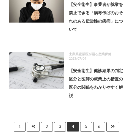
【安全衛生】事業者が就業を
禁止できる「病毒伝ぱのおそ
れのある伝染性の疾病」につ
いて
士業系産業医が語る産業保健
2023/07/04
【安全衛生】健診結果の判定
区分と医師の就業上の措置の
区分の関係をわかりやすく解
説
1
2
3
4
5
6