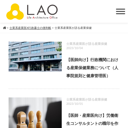
>
士業系産業医X行政書士の便利帳
>
士業系産業医が語る産業保健
士業系産業医が語る産業保健
2023/10/04
【医師向け】行政機関におけ
る産業保健業務について（人
事院規則と健康管理医）
士業系産業医が語る産業保健
2023/10/01
【医師・産業医向け】労働衛
生コンサルタントの職印を作