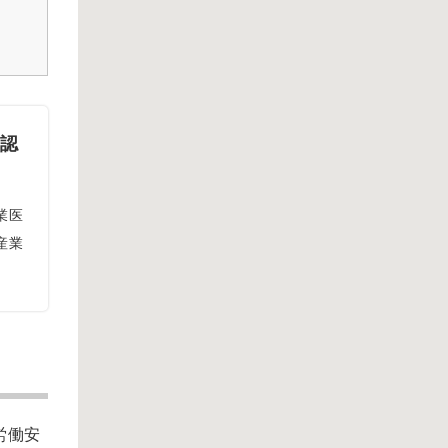
医認
業医
産業
労働安