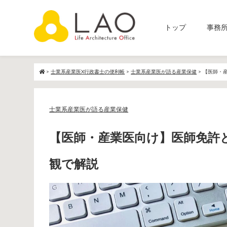
トップ
事務所
>
士業系産業医X行政書士の便利帳
>
士業系産業医が語る産業保健
>
【医師・
士業系産業医が語る産業保健
【医師・産業医向け】医師免許
観で解説