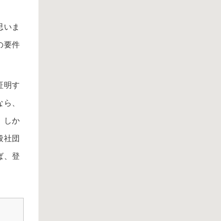
思いま
の要件
証明す
なら、
。しか
般社団
ば、登